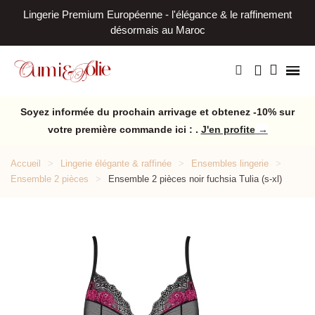
Lingerie Premium Européenne - l'élégance & le raffinement
L
désormais au Maroc
Soyez informée du prochain arrivage et obtenez -10% sur
votre première commande ici : .
J'en profite
→
Accueil
Lingerie élégante & raffinée
Ensembles lingerie
Ensemble 2 pièces
Ensemble 2 pièces noir fuchsia Tulia (s-xl)