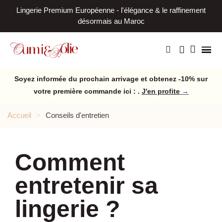
Lingerie Premium Européenne - l'élégance & le raffinement
L
désormais au Maroc
Soyez informée du prochain arrivage et obtenez -10% sur
votre première commande ici : .
J'en profite
→
Accueil
Conseils d'entretien
Comment
entretenir sa
lingerie ?